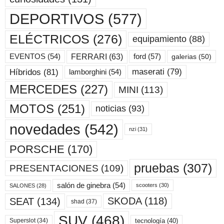
DEPORTIVOS
(577)
ELÉCTRICOS
(276)
equipamiento
(88)
ford
(57)
FERRARI
(63)
EVENTOS
(54)
galerias
(50)
maserati
(79)
Híbridos
(81)
lamborghini
(54)
MERCEDES
(227)
MINI
(113)
MOTOS
(251)
noticias
(93)
novedades
(542)
nzi
(31)
PORSCHE
(170)
pruebas
(307)
PRESENTACIONES
(109)
salón de ginebra
(54)
scooters
(30)
SALONES
(28)
SKODA
(118)
SEAT
(134)
shad
(37)
SUV
(468)
tecnología
(40)
Superslot
(34)