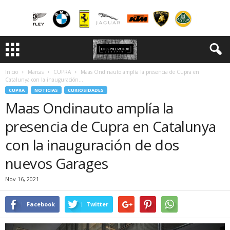
Inicio
Marcas
CUPRA
Maas Ondinauto amplía la presencia de Cupra en
Catalunya con la inauguración...
CUPRA
NOTICIAS
CURIOSIDADES
Maas Ondinauto amplía la
presencia de Cupra en Catalunya
con la inauguración de dos
nuevos Garages
Nov 16, 2021
Facebook
Twitter