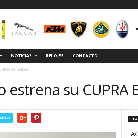
NOTICIAS
RELOJES
CONTACTO
 CUPRA Born e-Boost
to estrena su CUPRA 
witter
TA
A