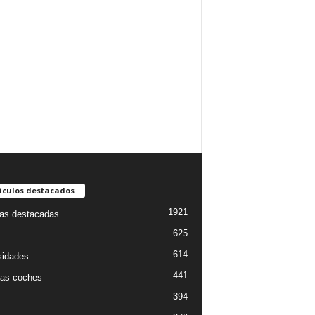
ículos destacados
1921
ias destacadas
625
614
sidades
441
as coches
394