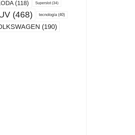
KODA
(118)
Superslot
(34)
UV
(468)
tecnología
(40)
OLKSWAGEN
(190)