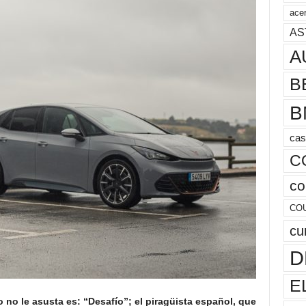
acer
AS
A
B
B
cas
C
co
CO
cu
D
E
o no le asusta es: “Desafío”; el piragüista español, que