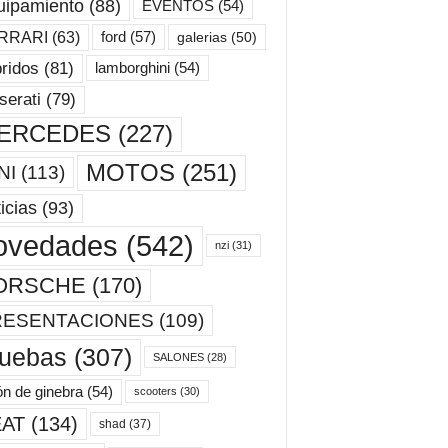
uipamiento
(88)
EVENTOS
(54)
ford
(57)
RRARI
(63)
galerias
(50)
ridos
(81)
lamborghini
(54)
erati
(79)
ERCEDES
(227)
MOTOS
(251)
NI
(113)
icias
(93)
ovedades
(542)
nzi
(31)
ORSCHE
(170)
RESENTACIONES
(109)
ruebas
(307)
SALONES
(28)
ón de ginebra
(54)
scooters
(30)
AT
(134)
shad
(37)