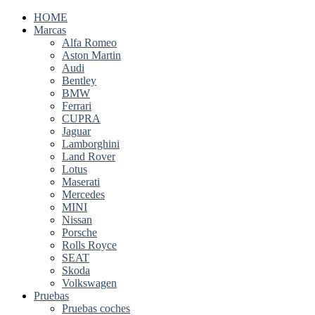
HOME
Marcas
Alfa Romeo
Aston Martin
Audi
Bentley
BMW
Ferrari
CUPRA
Jaguar
Lamborghini
Land Rover
Lotus
Maserati
Mercedes
MINI
Nissan
Porsche
Rolls Royce
SEAT
Skoda
Volkswagen
Pruebas
Pruebas coches