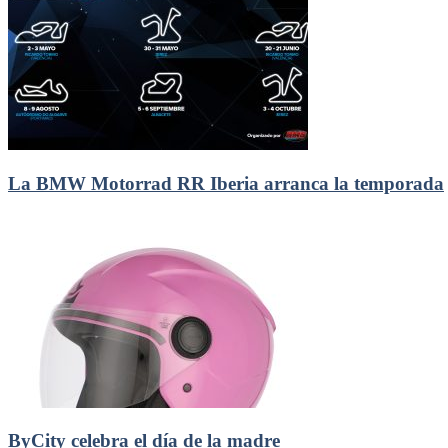
La BMW Motorrad RR Iberia arranca la temporada
ByCity celebra el día de la madre