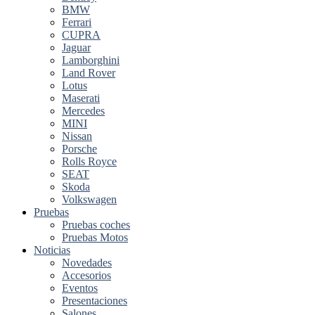
BMW
Ferrari
CUPRA
Jaguar
Lamborghini
Land Rover
Lotus
Maserati
Mercedes
MINI
Nissan
Porsche
Rolls Royce
SEAT
Skoda
Volkswagen
Pruebas
Pruebas coches
Pruebas Motos
Noticias
Novedades
Accesorios
Eventos
Presentaciones
Salones