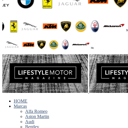
HOME
Marcas
Alfa Romeo
Aston Martin
Audi
Bentley