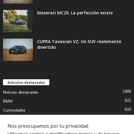
Maserati MC20. La perfección existe
CUPRA Tavascan VZ. Un SUV realemente
divertido
Artículos destacados
1908
Noticias destacadas
621
BMW
610
Curiosidades
439
Pruebas coches
Nos preocupamos por tu privacidad
393
Audi
Utilizamos cookies e identificadores propios y de terceros