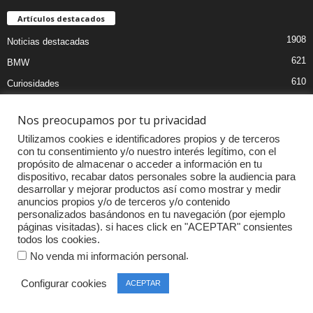
Artículos destacados
1908
Noticias destacadas
621
BMW
610
Curiosidades
439
Pruebas coches
Nos preocupamos por tu privacidad
393
Audi
Utilizamos cookies e identificadores propios y de terceros
376
MOTOS
con tu consentimiento y/o nuestro interés legítimo, con el
propósito de almacenar o acceder a información en tu
333
Competiciones
dispositivo, recabar datos personales sobre la audiencia para
298
Mercedes
desarrollar y mejorar productos así como mostrar y medir
anuncios propios y/o de terceros y/o contenido
257
Accesorios
personalizados basándonos en tu navegación (por ejemplo
páginas visitadas). si haces click en "ACEPTAR" consientes
232
Porsche
todos los cookies.
.
No venda mi información personal
Configurar cookies
ACEPTAR
© Copyright 2015-2019 | LifeStyle Motor |
Agency360