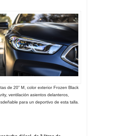
tas de 20” M, color exterior Frozen Black
ty, ventilación asientos delanteros,
esdeñable para un deportivo de esta talla.
r turbo diésel, de 3 litros de