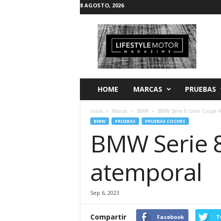
8 AGOSTO, 2026
L
i
f
e
s
t
y
HOME
MARCAS
PRUEBAS
l
e
Inicio
Marcas
BMW
BMW Serie 8 Gran Coupé 40
M
BMW
PRUEBAS
PRUEBAS COCHES
o
BMW Serie 8
t
o
r
atemporal
Sep 6, 2023
Compartir
Facebook
T