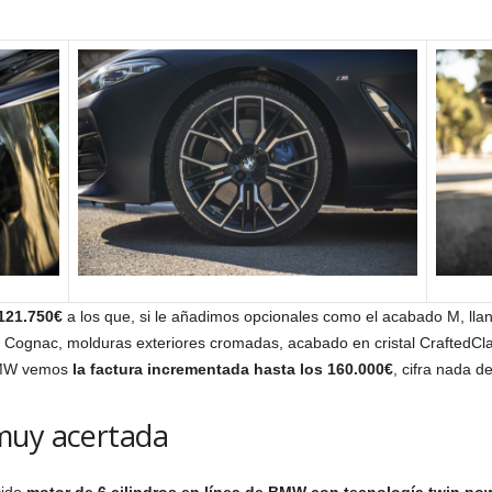
 121.750€
a los que, si le añadimos opcionales como el acabado M, llan
l Cognac, molduras exteriores cromadas, acabado en cristal CraftedClari
 BMW vemos
la factura incrementada hasta los 160.000€
, cifra nada d
muy acertada
cido
motor de 6 cilindros en línea de BMW con tecnología twin powe