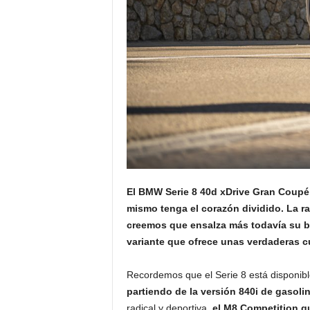
El BMW Serie 8 40d xDrive Gran Coupé, 
mismo tenga el corazón dividido. La ra
creemos que ensalza más todavía su bel
variante que ofrece unas verdaderas c
Recordemos que el Serie 8 está disponibl
partiendo de la versión 840i de gasol
radical y deportiva,
el M8 Competition q