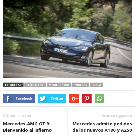
ETIQUETAS
ELÉCTRICOS
MODEL S 100 D
PRUEBAS
TESLA
Facebook
Twitter
Artículo anterior
Artículo siguiente
Mercedes-AMG GT R:
Mercedes admite pedidos
Bienvenido al infierno
de los nuevos A180 y A250