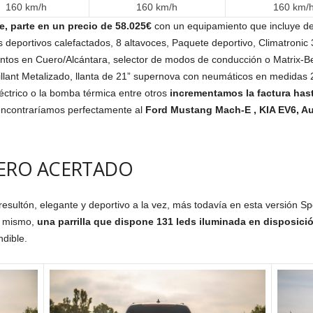
160 km/h
160 km/h
160 km/
e, parte en un precio de 58.025€
con un equipamiento que incluye de 
 deportivos calefactados, 8 altavoces, Paquete deportivo, Climatronic
entos en Cuero/Alcántara, selector de modos de conducción o Matrix-B
rillant Metalizado, llanta de 21” supernova con neumáticos en medidas
éctrico o la bomba térmica entre otros
incrementamos la factura hast
 encontraríamos perfectamente al
Ford Mustang Mach-E , KIA EV6, Au
PERO ACERTADO
ultón, elegante y deportivo a la vez, más todavía en esta versión Sport
o mismo,
una parrilla que dispone 131 leds iluminada en disposición
dible.