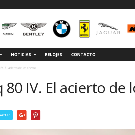
NOTICIAS
RELOJES
CONTACTO
. El acierto de los checos
80 IV. El acierto de 
witter