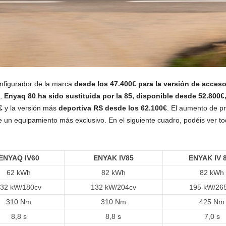
nfigurador de la marca
desde los 47.400€ para la versión de acces
a,
Enyaq 80 ha sido sustituida por la 85, disponible desde 52.800€
€
y la versión más
deportiva RS desde los 62.100€
. El aumento de p
un equipamiento más exclusivo. En el siguiente cuadro, podéis ver to
ENYAQ IV60
ENYAK IV85
ENYAK IV 
62 kWh
82 kWh
82 kWh
32 kW/180cv
132 kW/204cv
195 kW/26
310 Nm
310 Nm
425 Nm
8,8 s
8,8 s
7,0 s