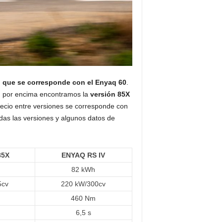
o que se corresponde con el Enyaq 60
.
,
por encima encontramos la
versión 85X
recio entre versiones se corresponde con
das las versiones y algunos datos de
85X
ENYAQ RS IV
82 kWh
5cv
220 kW/300cv
460 Nm
6,5 s