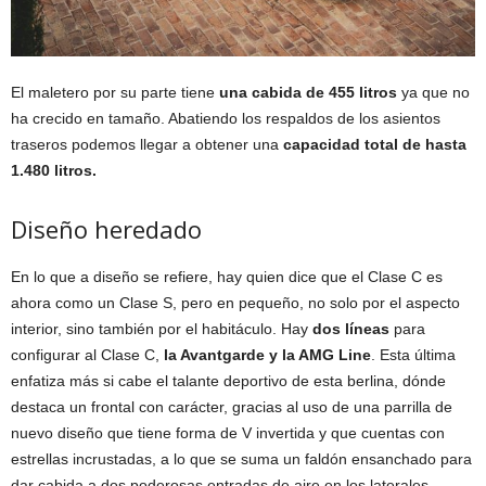
El maletero por su parte tiene
una cabida de 455 litros
ya que no
ha crecido en tamaño. Abatiendo los respaldos de los asientos
traseros podemos llegar a obtener una
capacidad total de hasta
1.480 litros.
Diseño heredado
En lo que a diseño se refiere, hay quien dice que el Clase C es
ahora como un Clase S, pero en pequeño, no solo por el aspecto
interior, sino también por el habitáculo. Hay
dos líneas
para
configurar al Clase C,
la Avantgarde y la AMG Line
. Esta última
enfatiza más si cabe el talante deportivo de esta berlina, dónde
destaca un frontal con carácter, gracias al uso de una parrilla de
nuevo diseño que tiene forma de V invertida y que cuentas con
estrellas incrustadas, a lo que se suma un faldón ensanchado para
dar cabida a dos poderosas entradas de aire en los laterales,