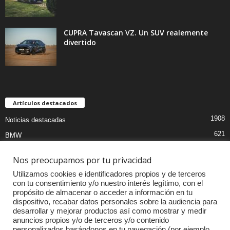
CUPRA Tavascan VZ. Un SUV realemente
divertido
Artículos destacados
1908
Noticias destacadas
621
BMW
610
Curiosidades
Nos preocupamos por tu privacidad
439
Pruebas coches
Utilizamos cookies e identificadores propios y de terceros
393
Audi
con tu consentimiento y/o nuestro interés legítimo, con el
propósito de almacenar o acceder a información en tu
376
MOTOS
dispositivo, recabar datos personales sobre la audiencia para
desarrollar y mejorar productos así como mostrar y medir
333
Competiciones
anuncios propios y/o de terceros y/o contenido
298
Mercedes
personalizados basándonos en tu navegación (por ejemplo