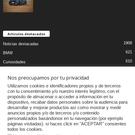
Artículos destacados
1908
Noticias destacadas
621
BMW
610
Curiosidades
439
Pruebas coches
Nos preocupamos por tu privacidad
393
Audi
Utilizamos cookies e identificadores propios y de terceros
376
MOTOS
con tu consentimiento y/o nuestro interés legítimo, con el
propósito de almacenar o acceder a información en tu
333
Competiciones
dispositivo, recabar datos personales sobre la audiencia para
298
Mercedes
desarrollar y mejorar productos así como mostrar y medir
anuncios propios y/o de terceros y/o contenido
257
Accesorios
personalizados basándonos en tu navegación (por ejemplo
páginas visitadas). si haces click en "ACEPTAR" consientes
232
Porsche
todos los cookies.