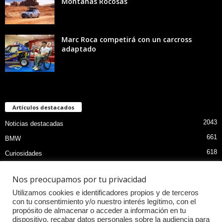
Montañas Rocosas
Marc Roca competirá con un carcross
adaptado
Artículos destacados
2043
Noticias destacadas
661
BMW
618
Curiosidades
470
Pruebas coches
Nos preocupamos por tu privacidad
407
MOTOS
Utilizamos cookies e identificadores propios y de terceros
396
Audi
con tu consentimiento y/o nuestro interés legítimo, con el
propósito de almacenar o acceder a información en tu
338
Competiciones
dispositivo, recabar datos personales sobre la audiencia para