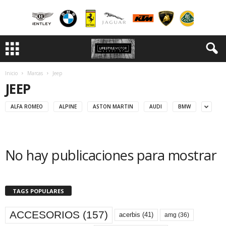
Inicio
Marcas
Jeep
JEEP
ALFA ROMEO
ALPINE
ASTON MARTIN
AUDI
BMW
No hay publicaciones para mostrar
TAGS POPULARES
ACCESORIOS
(157)
acerbis
(41)
amg
(36)