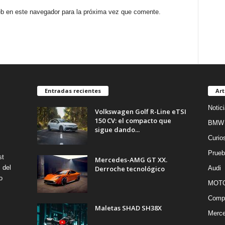
eb en este navegador para la próxima vez que comente.
Entradas recientes
Art
Notic
Volkswagen Golf R-Line eTSI
150 CV: el compacto que
BMW
sigue dando...
Curio
Prueb
st
Mercedes-AMG GT XX.
 del
Derroche tecnológico
Audi
o
MOT
Compe
Maletas SHAD SH38X
Merc