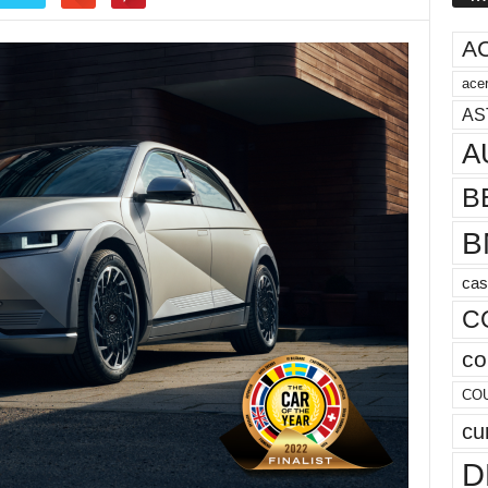
A
acer
AS
A
B
B
cas
C
co
CO
cu
D