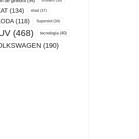
ón de ginebra
(54)
scooters
(30)
AT
(134)
shad
(37)
KODA
(118)
Superslot
(34)
UV
(468)
tecnología
(40)
OLKSWAGEN
(190)