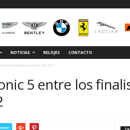
NOTICIAS
RELOJES
CONTACTO
entre los finalistas al coche del año 2022
nic 5 entre los finali
2
witter
TA