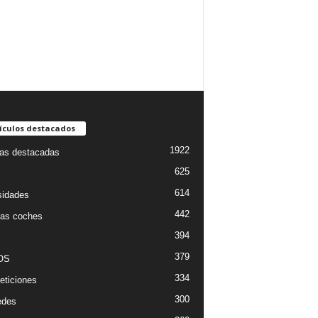
ículos destacados
1922
ias destacadas
625
614
sidades
442
as coches
394
379
OS
334
ticiones
300
edes