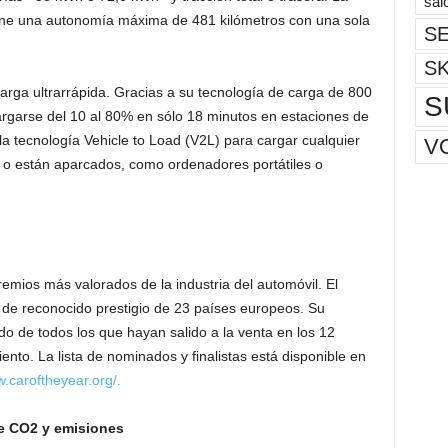
sal
iene una autonomía máxima de 481 kilómetros con una sola
SE
S
arga ultrarrápida. Gracias a su tecnología de carga de 800
S
rgarse del 10 al 80% en sólo 18 minutos en estaciones de
 la tecnología Vehicle to Load (V2L) para cargar cualquier
V
n o están aparcados, como ordenadores portátiles o
emios más valorados de la industria del automóvil. El
 de reconocido prestigio de 23 países europeos. Su
o de todos los que hayan salido a la venta en los 12
nto. La lista de nominados y finalistas está disponible en
w.caroftheyear.org/.
e CO2 y emisiones