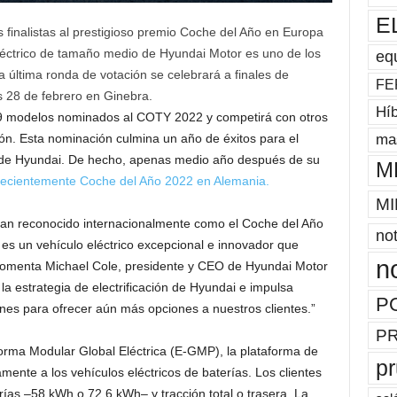
E
 finalistas al prestigioso premio Coche del Año en Europa
éctrico de tamaño medio de Hyundai Motor es uno de los
eq
 última ronda de votación se celebrará a finales de
FE
s 28 de febrero en Ginebra.
Híb
39 modelos nominados al COTY 2022 y competirá con otros
mas
ón. Esta nominación culmina un año de éxitos para el
de Hyundai. De hecho, apenas medio año después de su
M
ecientemente Coche del Año 2022 en Alemania.
MI
tan reconocido internacionalmente como el Coche del Año
not
s un vehículo eléctrico excepcional e innovador que
n
comenta Michael Cole, presidente y CEO de Hyundai Motor
la estrategia de electrificación de Hyundai e impulsa
P
ones para ofrecer aún más opciones a nuestros clientes.”
P
forma Modular Global Eléctrica (E-GMP), la plataforma de
p
nte a los vehículos eléctricos de baterías. Los clientes
ías –58 kWh o 72,6 kWh– y tracción total o trasera. La