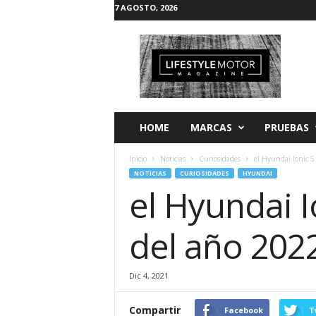
7 AGOSTO, 2026
L
i
f
e
s
t
y
HOME
MARCAS
PRUEBAS
l
e
Inicio
Noticias
Curiosidades
el Hyundai Ionic 5 
M
NOTICIAS
CURIOSIDADES
HYUNDAI
o
el Hyundai Io
t
o
r
del año 202
Dic 4, 2021
Compartir
Facebook
T