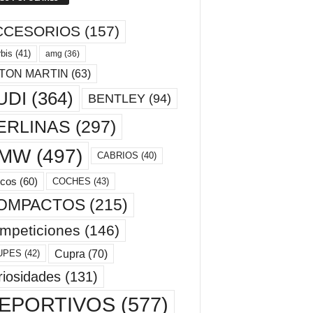
CCESORIOS
(157)
bis
(41)
amg
(36)
TON MARTIN
(63)
UDI
(364)
BENTLEY
(94)
ERLINAS
(297)
MW
(497)
CABRIOS
(40)
cos
(60)
COCHES
(43)
OMPACTOS
(215)
mpeticiones
(146)
Cupra
(70)
UPES
(42)
riosidades
(131)
EPORTIVOS
(577)