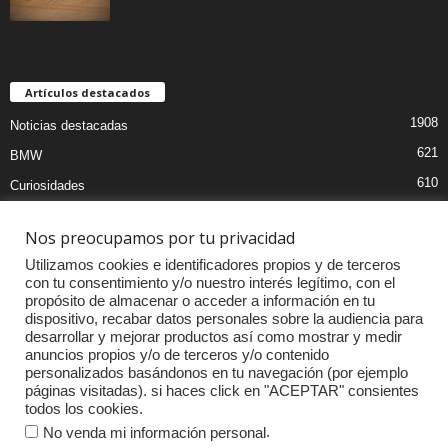
Artículos destacados
1908
Noticias destacadas
621
BMW
610
Curiosidades
439
Pruebas coches
Nos preocupamos por tu privacidad
393
Audi
Utilizamos cookies e identificadores propios y de terceros
376
MOTOS
con tu consentimiento y/o nuestro interés legítimo, con el
propósito de almacenar o acceder a información en tu
333
Competiciones
dispositivo, recabar datos personales sobre la audiencia para
298
Mercedes
desarrollar y mejorar productos así como mostrar y medir
anuncios propios y/o de terceros y/o contenido
257
Accesorios
personalizados basándonos en tu navegación (por ejemplo
páginas visitadas). si haces click en "ACEPTAR" consientes
232
Porsche
todos los cookies.
.
No venda mi información personal