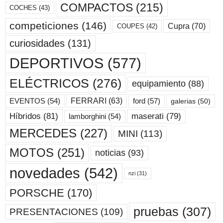
COMPACTOS
(215)
COCHES
(43)
competiciones
(146)
Cupra
(70)
COUPES
(42)
curiosidades
(131)
DEPORTIVOS
(577)
ELÉCTRICOS
(276)
equipamiento
(88)
ford
(57)
FERRARI
(63)
EVENTOS
(54)
galerias
(50)
maserati
(79)
Híbridos
(81)
lamborghini
(54)
MERCEDES
(227)
MINI
(113)
MOTOS
(251)
noticias
(93)
novedades
(542)
nzi
(31)
PORSCHE
(170)
pruebas
(307)
PRESENTACIONES
(109)