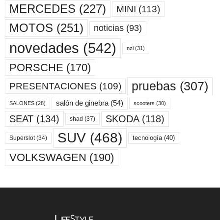
MERCEDES
(227)
MINI
(113)
MOTOS
(251)
noticias
(93)
novedades
(542)
nzi
(31)
PORSCHE
(170)
pruebas
(307)
PRESENTACIONES
(109)
salón de ginebra
(54)
scooters
(30)
SALONES
(28)
SKODA
(118)
SEAT
(134)
shad
(37)
SUV
(468)
tecnología
(40)
Superslot
(34)
VOLKSWAGEN
(190)