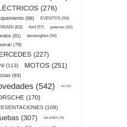
LÉCTRICOS
(276)
uipamiento
(88)
EVENTOS
(54)
ford
(57)
RRARI
(63)
galerias
(50)
ridos
(81)
lamborghini
(54)
erati
(79)
ERCEDES
(227)
MOTOS
(251)
NI
(113)
icias
(93)
ovedades
(542)
nzi
(31)
ORSCHE
(170)
RESENTACIONES
(109)
ruebas
(307)
SALONES
(28)