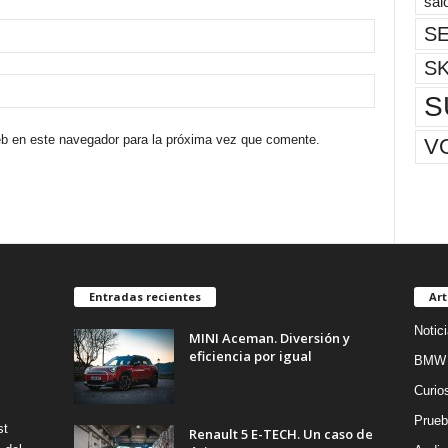
sal
SE
S
S
eb en este navegador para la próxima vez que comente.
V
Entradas recientes
Art
Notic
MINI Aceman. Diversión y
eficiencia por igual
BMW
Curio
Prueb
st
Renault 5 E-TECH. Un caso de