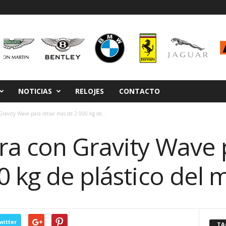
NOTICIAS
RELOJES
CONTACTO
Gravity Wave para retiar más de 2.000 kg de...
ra con Gravity Wave p
 kg de plástico del 
witter
TA