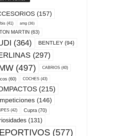
CCESORIOS
(157)
bis
(41)
amg
(36)
TON MARTIN
(63)
UDI
(364)
BENTLEY
(94)
ERLINAS
(297)
MW
(497)
CABRIOS
(40)
cos
(60)
COCHES
(43)
OMPACTOS
(215)
mpeticiones
(146)
Cupra
(70)
UPES
(42)
riosidades
(131)
EPORTIVOS
(577)