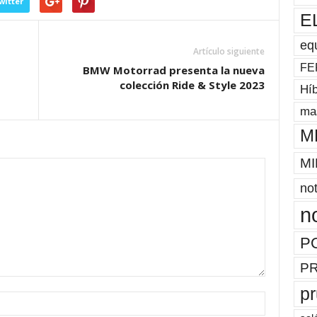
witter
E
eq
Artículo siguiente
FE
BMW Motorrad presenta la nueva
colección Ride & Style 2023
Híb
mas
M
MI
not
n
P
P
p