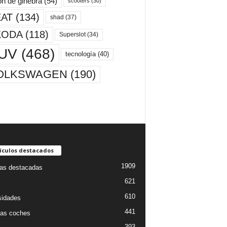
ón de ginebra
(54)
scooters
(30)
AT
(134)
shad
(37)
KODA
(118)
Superslot
(34)
UV
(468)
tecnología
(40)
OLKSWAGEN
(190)
ículos destacados
1909
ias destacadas
621
610
sidades
441
as coches
393