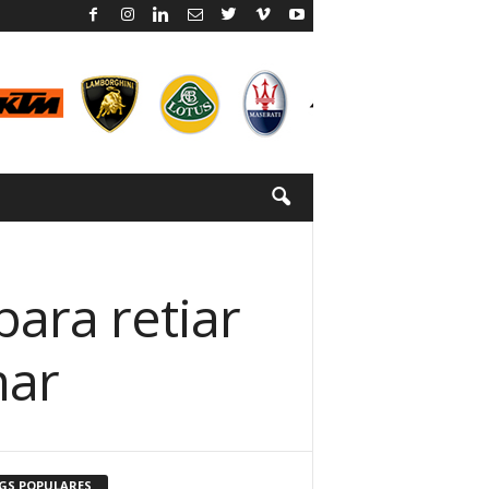
ara retiar
mar
GS POPULARES