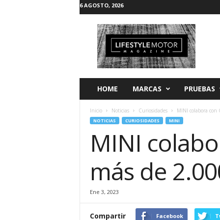
6 AGOSTO, 2026
L
i
f
e
s
t
y
HOME
MARCAS
PRUEBAS
l
e
Inicio
Noticias
Curiosidades
MINI colabora con 
M
NOTICIAS
CURIOSIDADES
MINI
o
MINI colabo
t
o
r
más de 2.000
Ene 3, 2023
Compartir
Facebook
T