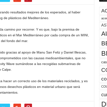
A
grando resultados mejores de los esperados, al haber
kg de plásticos del Mediterráneo.
acer
AS
a camino por recorrer. Y es que, bajo la premisa de
A
sticos en el Mar Mediterráneo por cada compra de un MINI,
o del fondo del mar.
B
B
sido gracias al apoyo de Manu San Feliz y Daniel Illescas,
omprometidos con las causas medioambientales, que no
cas
avity Wave sumándose a las recogidas submarinas de
C
e Calpe.
co
a hacer un correcto uso de los materiales reciclados, y es
s esos desechos plásticos en material urbano que será
CO
untamientos.
cu
D