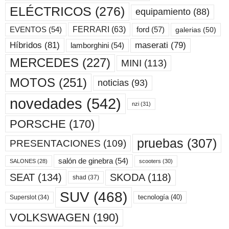
ELÉCTRICOS
(276)
equipamiento
(88)
ford
(57)
FERRARI
(63)
EVENTOS
(54)
galerias
(50)
maserati
(79)
Híbridos
(81)
lamborghini
(54)
MERCEDES
(227)
MINI
(113)
MOTOS
(251)
noticias
(93)
novedades
(542)
nzi
(31)
PORSCHE
(170)
pruebas
(307)
PRESENTACIONES
(109)
salón de ginebra
(54)
scooters
(30)
SALONES
(28)
SKODA
(118)
SEAT
(134)
shad
(37)
SUV
(468)
tecnología
(40)
Superslot
(34)
VOLKSWAGEN
(190)