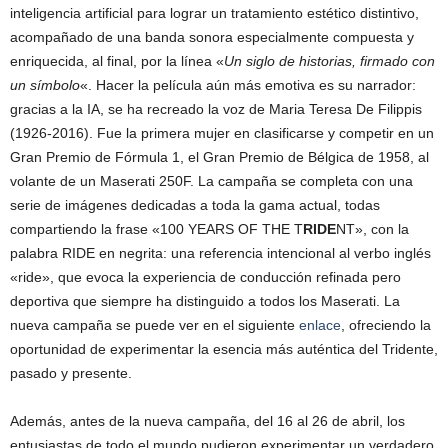
inteligencia artificial para lograr un tratamiento estético distintivo,
acompañado de una banda sonora especialmente compuesta y
enriquecida, al final, por la línea «
Un siglo de historias, firmado con
un símbolo
«. Hacer la película aún más emotiva es su narrador:
gracias a la IA, se ha recreado la voz de Maria Teresa De Filippis
(1926-2016). Fue la primera mujer en clasificarse y competir en un
Gran Premio de Fórmula 1, el Gran Premio de Bélgica de 1958, al
volante de un Maserati 250F. La campaña se completa con una
serie de imágenes dedicadas a toda la gama actual, todas
compartiendo la frase «100 YEARS OF THE T
RIDE
NT», con la
palabra RIDE en negrita: una referencia intencional al verbo inglés
«ride», que evoca la experiencia de conducción refinada pero
deportiva que siempre ha distinguido a todos los Maserati. La
nueva campaña se puede ver en el siguiente
enlace
, ofreciendo la
oportunidad de experimentar la esencia más auténtica del Tridente,
pasado y presente.
Además, antes de la nueva campaña, del 16 al 26 de abril, los
entusiastas de todo el mundo pudieron experimentar un verdadero