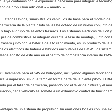
e ya contamos con la experiencia necesaria para integrar la tecnolog
 de propulsión adicional.» – añadió. –
Estados Unidos, suministra los vehículos de base para el modelo de 
carrocería de la planta piloto se les ha dotado de un nuevo conjunto de
 y bajo el grupo de asientos traseros. Los sistemas eléctricos de 12V y
la pila de combustible se integran durante la fase de montaje, junto con
e trasero junto con la batería de alto rendimiento, es un producto de l
los eléctricos de batería e híbridos enchufables de BMW. Los sistemas
esde agosto de este año en el centro de competencia interno de BMW 
sivamente para el SAV de hidrógeno, incluyendo algunos fabricados e
a la impresión 3D- que también forma parte de la planta piloto. El B
o por el taller de carrocería, pasando por el taller de pintura y el mo
inuación, cada vehículo se somete a un exhaustivo control de funciona
ntajas de un sistema de propulsión sin emisiones locales con una ext