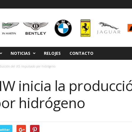
NOTICIAS
RELOJES
CONTACTO
ducción del iX5 impulsado por hidrógeno
 inicia la producció
or hidrógeno
witter