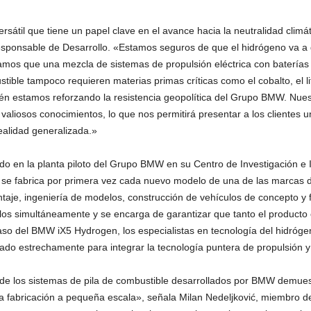
rsátil que tiene un papel clave en el avance hacia la neutralidad clim
ponsable de Desarrollo. «Estamos seguros de que el hidrógeno va a 
eramos que una mezcla de sistemas de propulsión eléctrica con baterías
ible tampoco requieren materias primas críticas como el cobalto, el litio
ién estamos reforzando la resistencia geopolítica del Grupo BMW. Nue
valiosos conocimientos, lo que nos permitirá presentar a los clientes 
ealidad generalizada.»
 en la planta piloto del Grupo BMW en su Centro de Investigación e I
de se fabrica por primera vez cada nuevo modelo de una de las marcas
montaje, ingeniería de modelos, construcción de vehículos de concepto y 
ulos simultáneamente y se encarga de garantizar que tanto el producto
caso del BMW iX5 Hydrogen, los especialistas en tecnología del hidrógen
rado estrechamente para integrar la tecnología puntera de propulsión
e los sistemas de pila de combustible desarrollados por BMW demuestr
a fabricación a pequeña escala», señala Milan Nedeljković, miembro 