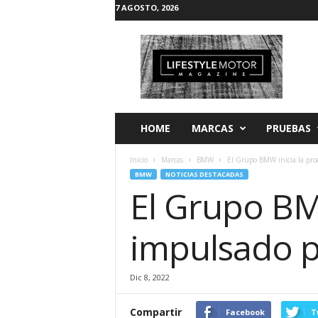
7 AGOSTO, 2026
L
i
f
e
s
t
y
HOME
MARCAS
PRUEBAS
l
e
Inicio
Marcas
BMW
El Grupo BMW inicia la pro
M
BMW
NOTICIAS DESTACADAS
o
El Grupo BMW
t
o
r
impulsado p
Dic 8, 2022
Compartir
Facebook
T