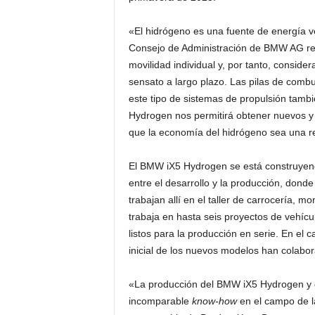
«El hidrógeno es una fuente de energía ve
Consejo de Administración de BMW AG res
movilidad individual y, por tanto, consid
sensato a largo plazo. Las pilas de combust
este tipo de sistemas de propulsión tamb
Hydrogen nos permitirá obtener nuevos y 
que la economía del hidrógeno sea una r
El BMW iX5 Hydrogen se está construyendo
entre el desarrollo y la producción, don
trabajan allí en el taller de carrocería, 
trabaja en hasta seis proyectos de vehíc
listos para la producción en serie. En el 
inicial de los nuevos modelos han colabo
«La producción del BMW iX5 Hydrogen y d
incomparable
know-how
en el campo de l