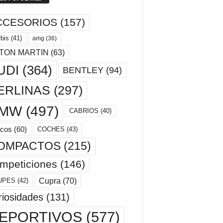
CCESORIOS
(157)
bis
(41)
amg
(36)
TON MARTIN
(63)
UDI
(364)
BENTLEY
(94)
ERLINAS
(297)
MW
(497)
CABRIOS
(40)
cos
(60)
COCHES
(43)
OMPACTOS
(215)
mpeticiones
(146)
Cupra
(70)
UPES
(42)
riosidades
(131)
EPORTIVOS
(577)