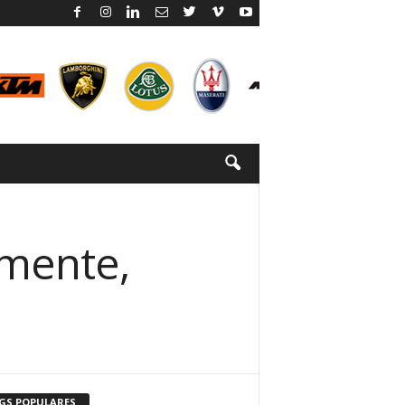
emente,
GS POPULARES