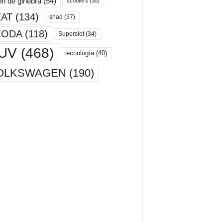
ón de ginebra
(54)
scooters
(30)
AT
(134)
shad
(37)
KODA
(118)
Superslot
(34)
UV
(468)
tecnología
(40)
OLKSWAGEN
(190)