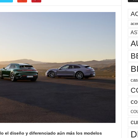
A
acer
AS
A
B
B
cas
C
co
CO
cu
D
do el diseño y diferenciado aún más los modelos