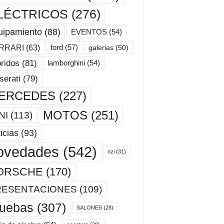
LÉCTRICOS
(276)
uipamiento
(88)
EVENTOS
(54)
ford
(57)
RRARI
(63)
galerias
(50)
ridos
(81)
lamborghini
(54)
erati
(79)
ERCEDES
(227)
MOTOS
(251)
NI
(113)
icias
(93)
ovedades
(542)
nzi
(31)
ORSCHE
(170)
RESENTACIONES
(109)
ruebas
(307)
SALONES
(28)