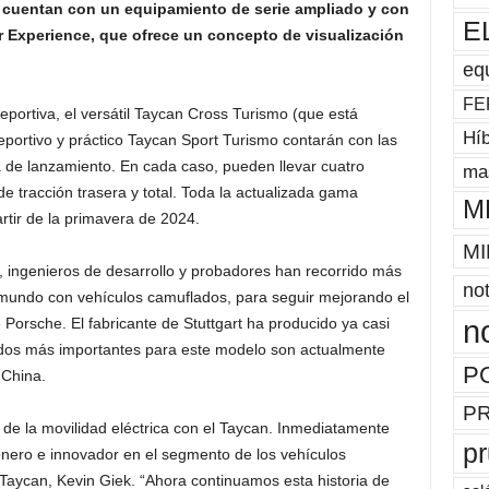
n cuentan con un equipamiento de serie ampliado y con
E
r Experience, que ofrece un concepto de visualización
eq
FE
deportiva, el versátil Taycan Cross Turismo (que está
Híb
eportivo y práctico Taycan Sport Turismo contarán con las
 de lanzamiento. En cada caso, pueden llevar cuatro
mas
e tracción trasera y total. Toda la actualizada gama
M
rtir de la primavera de 2024.
MI
, ingenieros de desarrollo y probadores han recorrido más
not
l mundo con vehículos camuflados, para seguir mejorando el
n
e Porsche. El fabricante de Stuttgart ha producido ya casi
dos más importantes para este modelo son actualmente
P
 China.
P
a de la movilidad eléctrica con el Taycan. Inmediatamente
p
onero e innovador en el segmento de los vehículos
a Taycan, Kevin Giek. “Ahora continuamos esta historia de