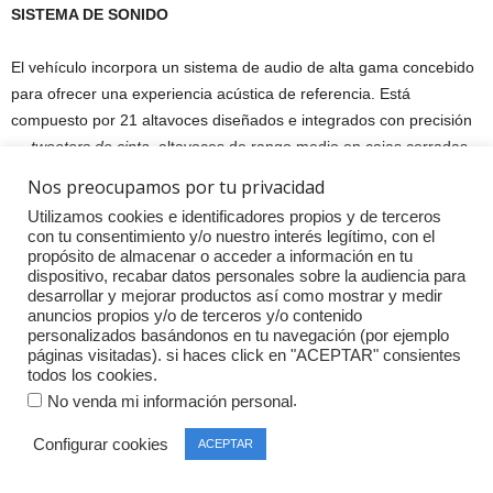
SISTEMA DE SONIDO
El vehículo incorpora un sistema de audio de alta gama concebido
para ofrecer una experiencia acústica de referencia. Está
compuesto por 21 altavoces diseñados e integrados con precisión
—
tweeters de cinta,
altavoces de rango medio en cajas cerradas
específicas,
woofer
,
subwoofer
en una estructura ultrarrígida y
Nos preocupamos por tu privacidad
altavoces ultraplanos en el techo— que configuran un entorno
Utilizamos cookies e identificadores propios y de terceros
sonoro tridimensional y envolvente.
con tu consentimiento y/o nuestro interés legítimo, con el
propósito de almacenar o acceder a información en tu
dispositivo, recabar datos personales sobre la audiencia para
El procesamiento se gestiona mediante la nueva plataforma de
desarrollar y mejorar productos así como mostrar y medir
software propia Ferrari Audio Director, que supervisa todas las
anuncios propios y/o de terceros y/o contenido
transmisiones de audio del vehículo y coordina contenidos,
personalizados basándonos en tu navegación (por ejemplo
páginas visitadas). si haces click en "ACEPTAR" consientes
presets
, funciones y compensaciones para garantizar una escucha
todos los cookies.
óptima en cualquier condición de conducción. La
unidad central
.
No venda mi información personal
incorpora chips de alto rendimiento capaces de ejecutar algoritmos
de primer nivel desarrollados a medida. La amplificación, de 24
Configurar cookies
ACEPTAR
canales y 3000 W, se confía a un amplificador dedicado de clase D,
caracterizado por una altísima densidad de potencia.