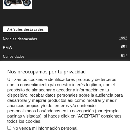
Artículos destacados
1992
Noticias destacadas
651
BMW
617
Curiosidades
468
Pruebas coches
Nos preocupamos por tu privacidad
397
MOTOS
Utilizamos cookies e identificadores propios y de terceros
395
Audi
con tu consentimiento y/o nuestro interés legítimo, con el
propósito de almacenar o acceder a información en tu
337
Competiciones
dispositivo, recabar datos personales sobre la audiencia para
314
Mercedes
desarrollar y mejorar productos así como mostrar y medir
anuncios propios y/o de terceros y/o contenido
262
Accesorios
personalizados basándonos en tu navegación (por ejemplo
páginas visitadas). si haces click en "ACEPTAR" consientes
234
Porsche
todos los cookies.
.
No venda mi información personal