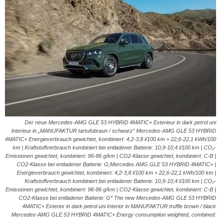
Der neue Mercedes-AMG GLE 53 HYBRID 4MATIC+ Exterieur in dark petrol uni
Interieur in „MANUFAKTUR tartufobraun / schwarz“ Mercedes-AMG GLE 53 HYBRID
4MATIC+ Energieverbrauch gewichtet, kombiniert: 4,2-3,8 l/100 km + 22,6-22,1 kWh/100
km | Kraftstoffverbrauch kombiniert bei entladener Batterie: 10,9-10,4 l/100 km | CO₂-
Emissionen gewichtet, kombiniert: 96-86 g/km | CO2-Klasse gewichtet, kombiniert: C-B |
CO2-Klasse bei entladener Batterie: G;Mercedes AMG GLE 53 HYBRID 4MATIC+ |
Energieverbrauch gewichtet, kombiniert: 4,2-3,8 l/100 km + 22,6-22,1 kWh/100 km |
Kraftstoffverbrauch kombiniert bei entladener Batterie: 10,9-10,4 l/100 km | CO₂-
Emissionen gewichtet, kombiniert: 96-86 g/km | CO2-Klasse gewichtet, kombiniert: C-B |
CO2-Klasse bei entladener Batterie: G* The new Mercedes-AMG GLE 53 HYBRID
4MATIC+ Exterior in dark petrol uni Interior in MANUFAKTUR truffle brown / black
Mercedes-AMG GLE 53 HYBRID 4MATIC+ Energy consumption weighted, combined: