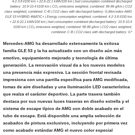
4.2-3.8 l/100 km + 22.6-22.1 kWh/100 km | fuel consumption combined discharged
battery: 10.9-10.4 l/100 km | CO₂ emissions weighted, combined: 96-86 g/km | CO2
class weighted, combined: C-B | CO2 class with discharged battery: G;Mercedes-AMG
GLE 53 HYBRID 4MATIC+ | Energy consumption weighted, combined: 4.2-3.8 l/100 km
+ 22.6-22.1 kWh/100 km | fuel consumption combined discharged battery: 10.9-10.4
l/100 km | CO₂ emissions weighted, combined: 96-86 g/km | CO2 class weighted,
combined: C-B | CO2 class with discharged battery: G*
Mercedes‑AMG ha desarrollado extensamente la exitosa
familia GLE 53 y la ha actualizado con un diseño aún más
emotivo, equipamiento mejorado y tecnología de última
generación. La renovación visual da a los nuevos modelos
una presencia más expresiva. La sección frontal revisada
impresiona con una parrilla específica para AMG modificada,
tomas de aire diseñadas y una iluminación LED característica
que realza el carácter deportivo. La parte trasera también
destaca por sus nuevas luces traseras en diseño estrella y el
sistema de escape típico de AMG con doble acabado en el
tubo de escape. Está disponible una amplia selección de
acabados de pintura exclusivos, incluyendo por primera vez
como acabado estándar AMG el nuevo color especial