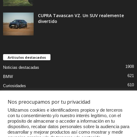
CUPRA Tavascan VZ. Un SUV realemente
divertido
Artículos destacados
1908
Noticias destacadas
621
BMW
610
Curiosidades
439
Pruebas coches
Nos preocupamos por tu privacidad
393
Audi
Utilizamos cookies e identificadores propios y de terceros
376
MOTOS
con tu consentimiento y/o nuestro interés legítimo, con el
propósito de almacenar o acceder a información en tu
333
Competiciones
dispositivo, recabar datos personales sobre la audiencia para
298
Mercedes
desarrollar y mejorar productos así como mostrar y medir