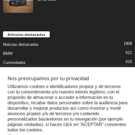
Artículos destacados
1908
Noticias destacadas
621
BMW
610
Curiosidades
439
Pruebas coches
Nos preocupamos por tu privacidad
393
Audi
Utilizamos cookies e identificadores propios y de terceros
376
MOTOS
con tu consentimiento y/o nuestro interés legítimo, con el
propósito de almacenar o acceder a información en tu
333
Competiciones
dispositivo, recabar datos personales sobre la audiencia para
298
Mercedes
desarrollar y mejorar productos así como mostrar y medir
anuncios propios y/o de terceros y/o contenido
257
Accesorios
personalizados basándonos en tu navegación (por ejemplo
páginas visitadas). si haces click en "ACEPTAR" consientes
232
Porsche
todos los cookies.