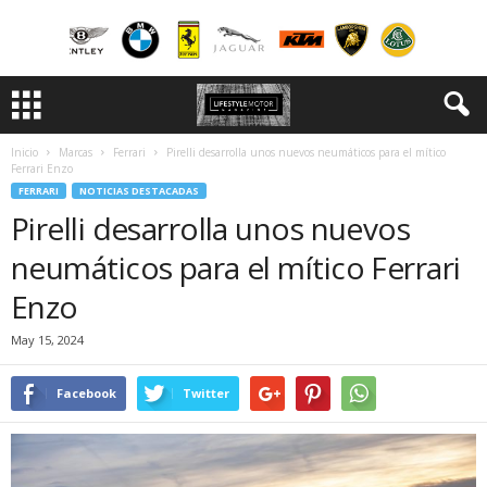
Inicio
Marcas
Ferrari
Pirelli desarrolla unos nuevos neumáticos para el mítico
Ferrari Enzo
FERRARI
NOTICIAS DESTACADAS
Pirelli desarrolla unos nuevos
neumáticos para el mítico Ferrari
Enzo
May 15, 2024
Facebook
Twitter