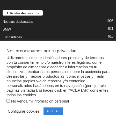
Artículos destacados
1908
Noticias destacadas
621
BMW
610
Curiosidades
439
Pruebas coches
Nos preocupamos por tu privacidad
393
Audi
Utilizamos cookies e identificadores propios y de terceros
376
MOTOS
con tu consentimiento y/o nuestro interés legítimo, con el
propósito de almacenar o acceder a información en tu
333
Competiciones
dispositivo, recabar datos personales sobre la audiencia para
298
Mercedes
desarrollar y mejorar productos así como mostrar y medir
anuncios propios y/o de terceros y/o contenido
257
Accesorios
personalizados basándonos en tu navegación (por ejemplo
páginas visitadas). si haces click en "ACEPTAR" consientes
232
Porsche
todos los cookies.
.
No venda mi información personal
Configurar cookies
ACEPTAR