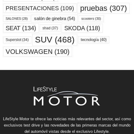
pruebas
(307)
PRESENTACIONES
(109)
salón de ginebra
(54)
scooters
(30)
SALONES
(28)
SKODA
(118)
SEAT
(134)
shad
(37)
SUV
(468)
tecnología
(40)
Superslot
(34)
VOLKSWAGEN
(190)
LifeStyle Motor te ofrece las noticias más relevantes del sector, así como
exclusivos test drive y las novedades de las primeras marcas del mundo
del automóvil vistas desde el exclusivo Lifestyle.