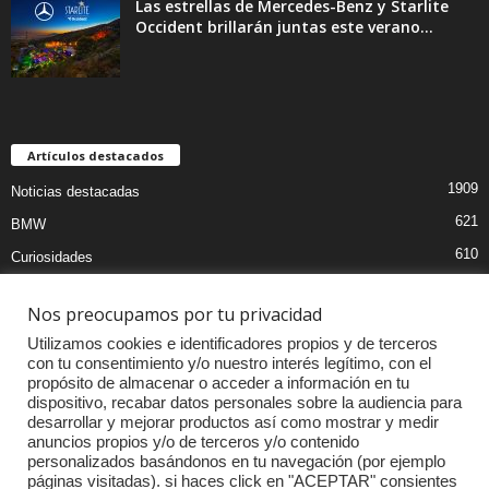
Las estrellas de Mercedes-Benz y Starlite
Occident brillarán juntas este verano...
Artículos destacados
1909
Noticias destacadas
621
BMW
610
Curiosidades
441
Pruebas coches
Nos preocupamos por tu privacidad
393
Audi
Utilizamos cookies e identificadores propios y de terceros
376
MOTOS
con tu consentimiento y/o nuestro interés legítimo, con el
propósito de almacenar o acceder a información en tu
333
Competiciones
dispositivo, recabar datos personales sobre la audiencia para
299
Mercedes
desarrollar y mejorar productos así como mostrar y medir
anuncios propios y/o de terceros y/o contenido
257
Accesorios
personalizados basándonos en tu navegación (por ejemplo
páginas visitadas). si haces click en "ACEPTAR" consientes
232
Porsche