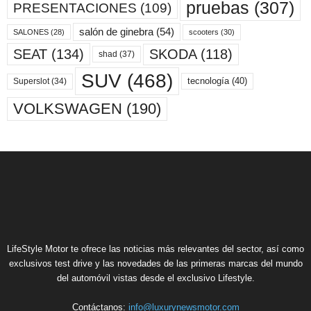
pruebas
(307)
PRESENTACIONES
(109)
salón de ginebra
(54)
scooters
(30)
SALONES
(28)
SKODA
(118)
SEAT
(134)
shad
(37)
SUV
(468)
tecnología
(40)
Superslot
(34)
VOLKSWAGEN
(190)
LifeStyle Motor te ofrece las noticias más relevantes del sector, así como
exclusivos test drive y las novedades de las primeras marcas del mundo
del automóvil vistas desde el exclusivo Lifestyle.
Contáctanos:
info@luxurynewsmotor.com