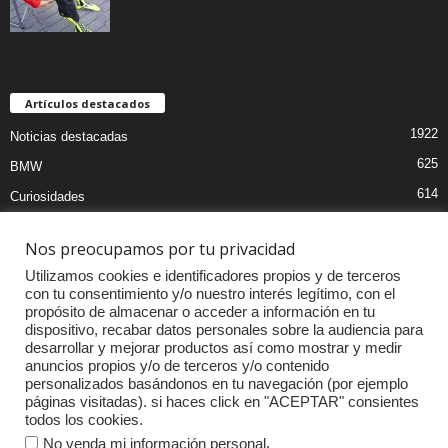
Artículos destacados
1922
Noticias destacadas
625
BMW
614
Curiosidades
441
Pruebas coches
Nos preocupamos por tu privacidad
394
Audi
Utilizamos cookies e identificadores propios y de terceros
379
MOTOS
con tu consentimiento y/o nuestro interés legítimo, con el
propósito de almacenar o acceder a información en tu
334
Competiciones
dispositivo, recabar datos personales sobre la audiencia para
300
Mercedes
desarrollar y mejorar productos así como mostrar y medir
anuncios propios y/o de terceros y/o contenido
260
Accesorios
personalizados basándonos en tu navegación (por ejemplo
páginas visitadas). si haces click en "ACEPTAR" consientes
233
Porsche
todos los cookies.
.
No venda mi información personal