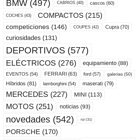
BMW
(497)
cascos
(60)
CABRIOS
(40)
COMPACTOS
(215)
COCHES
(43)
competiciones
(146)
Cupra
(70)
COUPES
(42)
curiosidades
(131)
DEPORTIVOS
(577)
ELÉCTRICOS
(276)
equipamiento
(88)
ford
(57)
FERRARI
(63)
EVENTOS
(54)
galerias
(50)
maserati
(79)
Híbridos
(81)
lamborghini
(54)
MERCEDES
(227)
MINI
(113)
MOTOS
(251)
noticias
(93)
novedades
(542)
nzi
(31)
PORSCHE
(170)