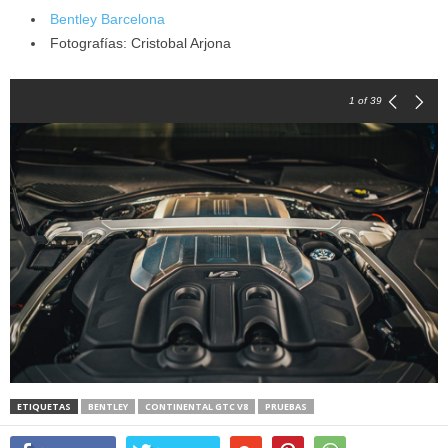
Bentley Barcelona
Fotografías: Cristobal Arjona
1
of 39
ETIQUETAS
BENTLEY
CONTINENTAL GTC V8
PRUEBAS