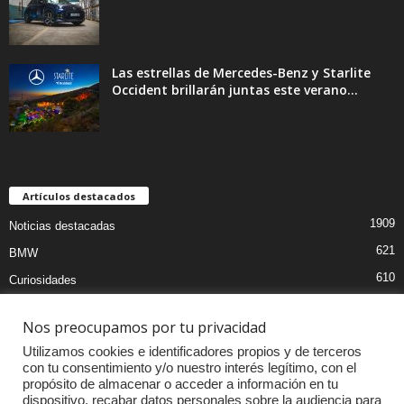
Las estrellas de Mercedes-Benz y Starlite
Occident brillarán juntas este verano...
Artículos destacados
1909
Noticias destacadas
621
BMW
610
Curiosidades
441
Pruebas coches
Nos preocupamos por tu privacidad
393
Audi
Utilizamos cookies e identificadores propios y de terceros
376
MOTOS
con tu consentimiento y/o nuestro interés legítimo, con el
propósito de almacenar o acceder a información en tu
333
Competiciones
dispositivo, recabar datos personales sobre la audiencia para