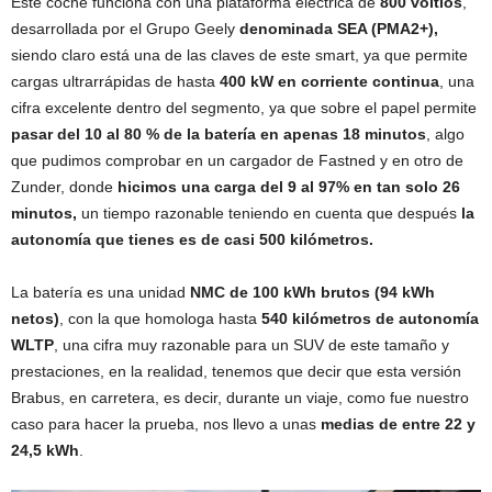
Este coche funciona con una plataforma eléctrica de
800 voltios
,
desarrollada por el Grupo Geely
denominada SEA (PMA2+),
siendo claro está una de las claves de este smart, ya que permite
cargas ultrarrápidas de hasta
400 kW en corriente continua
, una
cifra excelente dentro del segmento, ya que sobre el papel permite
pasar del 10 al 80 % de la batería en apenas 18 minutos
, algo
que pudimos comprobar en un cargador de Fastned y en otro de
Zunder, donde
hicimos una carga del 9 al 97% en tan solo 26
minutos,
un tiempo razonable teniendo en cuenta que después
la
autonomía que tienes es de casi 500 kilómetros.
La batería es una unidad
NMC de 100 kWh brutos (94 kWh
netos)
, con la que homologa hasta
540 kilómetros de autonomía
WLTP
, una cifra muy razonable para un SUV de este tamaño y
prestaciones, en la realidad, tenemos que decir que esta versión
Brabus, en carretera, es decir, durante un viaje, como fue nuestro
caso para hacer la prueba, nos llevo a unas
medias de entre 22 y
24,5 kWh
.