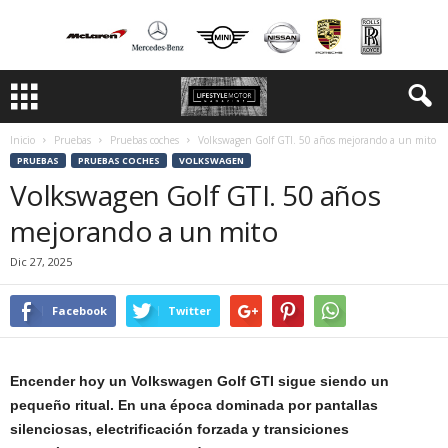
Inicio
Pruebas
Pruebas coches
Volkswagen Golf GTI. 50 años mejorando a un mito
PRUEBAS
PRUEBAS COCHES
VOLKSWAGEN
Volkswagen Golf GTI. 50 años
mejorando a un mito
Dic 27, 2025
Facebook
Twitter
Encender hoy un Volkswagen Golf GTI sigue siendo un
pequeño ritual. En una época dominada por pantallas
silenciosas, electrificación forzada y transiciones