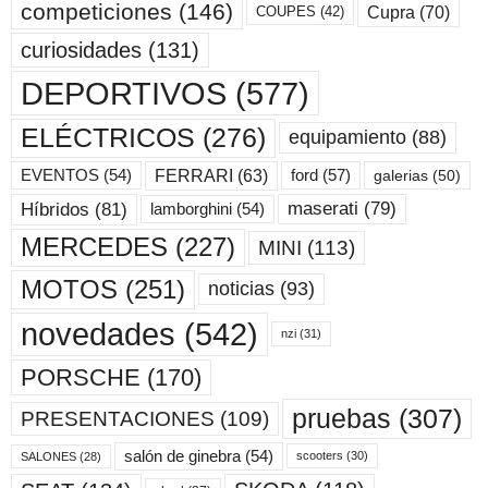
competiciones
(146)
Cupra
(70)
COUPES
(42)
curiosidades
(131)
DEPORTIVOS
(577)
ELÉCTRICOS
(276)
equipamiento
(88)
ford
(57)
FERRARI
(63)
EVENTOS
(54)
galerias
(50)
maserati
(79)
Híbridos
(81)
lamborghini
(54)
MERCEDES
(227)
MINI
(113)
MOTOS
(251)
noticias
(93)
novedades
(542)
nzi
(31)
PORSCHE
(170)
pruebas
(307)
PRESENTACIONES
(109)
salón de ginebra
(54)
scooters
(30)
SALONES
(28)