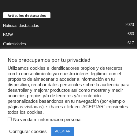
Artículos destacados
2023
Noticias destacadas
660
BMW
617
Curiosidades
470
Pruebas coches
Nos preocupamos por tu privacidad
406
MOTOS
Utilizamos cookies e identificadores propios y de terceros
396
Audi
con tu consentimiento y/o nuestro interés legítimo, con el
propósito de almacenar o acceder a información en tu
337
Competiciones
dispositivo, recabar datos personales sobre la audiencia para
318
Mercedes
desarrollar y mejorar productos así como mostrar y medir
anuncios propios y/o de terceros y/o contenido
264
Accesorios
personalizados basándonos en tu navegación (por ejemplo
páginas visitadas). si haces click en "ACEPTAR" consientes
237
Volkswagen
todos los cookies.
.
No venda mi información personal
Configurar cookies
ACEPTAR