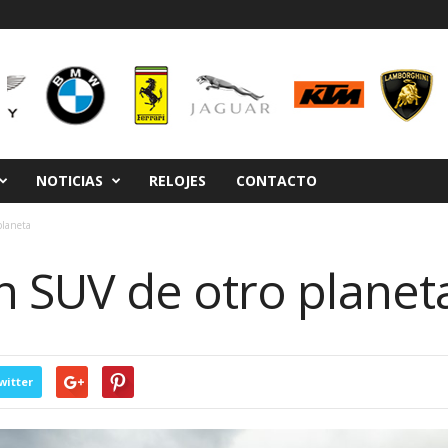
NOTICIAS
RELOJES
CONTACTO
laneta
 SUV de otro planet
witter