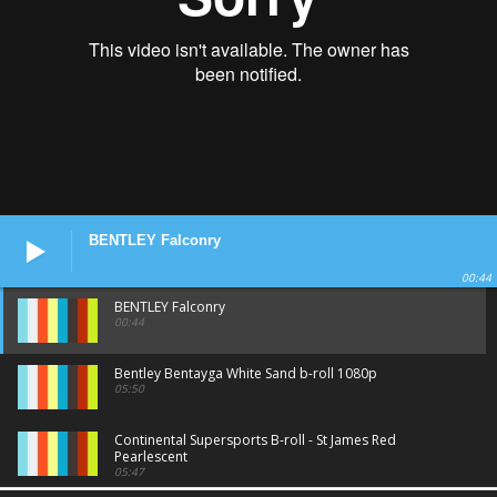
BENTLEY Falconry
00:44
BENTLEY Falconry
00:44
Bentley Bentayga White Sand b-roll 1080p
05:50
Continental Supersports B-roll - St James Red
Pearlescent
05:47