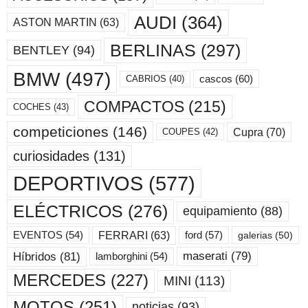
AUDI
(364)
ASTON MARTIN
(63)
BERLINAS
(297)
BENTLEY
(94)
BMW
(497)
cascos
(60)
CABRIOS
(40)
COMPACTOS
(215)
COCHES
(43)
competiciones
(146)
Cupra
(70)
COUPES
(42)
curiosidades
(131)
DEPORTIVOS
(577)
ELÉCTRICOS
(276)
equipamiento
(88)
ford
(57)
FERRARI
(63)
EVENTOS
(54)
galerias
(50)
maserati
(79)
Híbridos
(81)
lamborghini
(54)
MERCEDES
(227)
MINI
(113)
MOTOS
(251)
noticias
(93)