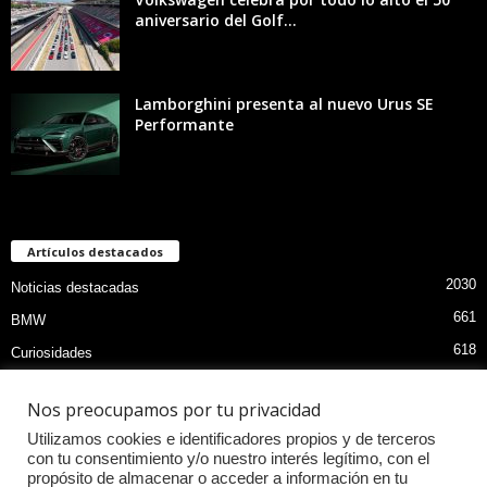
aniversario del Golf...
Lamborghini presenta al nuevo Urus SE
Performante
Artículos destacados
2030
Noticias destacadas
661
BMW
618
Curiosidades
470
Pruebas coches
Nos preocupamos por tu privacidad
406
MOTOS
Utilizamos cookies e identificadores propios y de terceros
396
Audi
con tu consentimiento y/o nuestro interés legítimo, con el
propósito de almacenar o acceder a información en tu
337
Competiciones