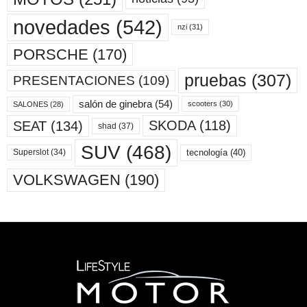
novedades
(542)
nzi
(31)
PORSCHE
(170)
pruebas
(307)
PRESENTACIONES
(109)
salón de ginebra
(54)
scooters
(30)
SALONES
(28)
SKODA
(118)
SEAT
(134)
shad
(37)
SUV
(468)
tecnología
(40)
Superslot
(34)
VOLKSWAGEN
(190)