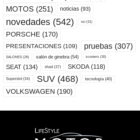
MOTOS
(251)
noticias
(93)
novedades
(542)
nzi
(31)
PORSCHE
(170)
pruebas
(307)
PRESENTACIONES
(109)
salón de ginebra
(54)
scooters
(30)
SALONES
(28)
SKODA
(118)
SEAT
(134)
shad
(37)
SUV
(468)
tecnología
(40)
Superslot
(34)
VOLKSWAGEN
(190)